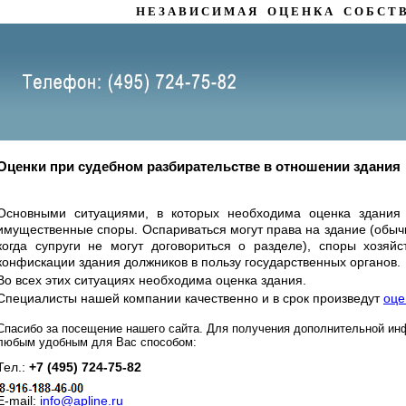
Н Е З А В И С И М А Я О Ц Е Н К А С О Б С Т В
Оценки при судебном разбирательстве в отношении здания
Основными ситуациями, в которых необходима оценка здания
имущественные споры. Оспариваться могут права на здание (обыч
когда супруги не могут договориться о разделе), споры хозяй
конфискации здания должников в пользу государственных органов.
Во всех этих ситуациях необходима оценка здания.
Специалисты нашей компании качественно и в срок произведут
оце
Спасибо за посещение нашего сайта. Для получения дополнительной ин
любым удобным для Вас способом:
Тел.:
+7 (495) 724-75-82
E-mail:
info@apline.ru