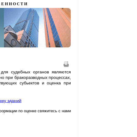
 Е Н Н О С Т И
 для судебных органов являются
но при бракоразводных процессах,
ствующих субьектов и оценка при
нку зданий
формации по оценке свяжитесь с нами