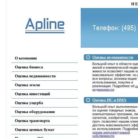
Н Е
Оценка недвижимости
О компании
Большой опыт в области оце
Оценка бизнеса
жилой и коммерческой недв
жимости позволяет нашим к
максимально эффектив- но
Оценка недвижимости
все вопросы, возника-ющие 
использовании, покупке и
Оценка земли
реализации. Подробнее об
о
недвижимости
Оценка инвестиций
Оценка ИC и НМА
Оценка ущерба
Большой опыт выполненных
по оценке товарных знаков,
Оценка оборудования
компьютерных программ, ли
патентов, изобретений, техн
Оценка транспорта
проч. позволяет нашим кли
достичь максимального эфф
их использования. Подробне
Оценка ценных бумаг
оценке интеллектуальной
собственности